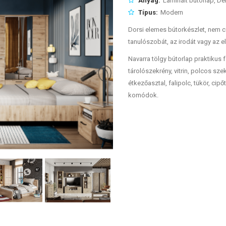
Anyag:
Laminált bútorlap, Dek
Típus:
Modern
Dorsi elemes bútorkészlet, nem c
tanulószobát, az irodát vagy az el
Navarra tölgy bútorlap praktikus 
tárolószekrény, vitrin, polcos sze
étkezőasztal, falipolc, tükör, ci
komódok.