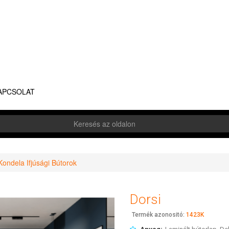
APCSOLAT
Kondela Ifjúsági Bútorok
Dorsi
Termék azonositó:
1423K