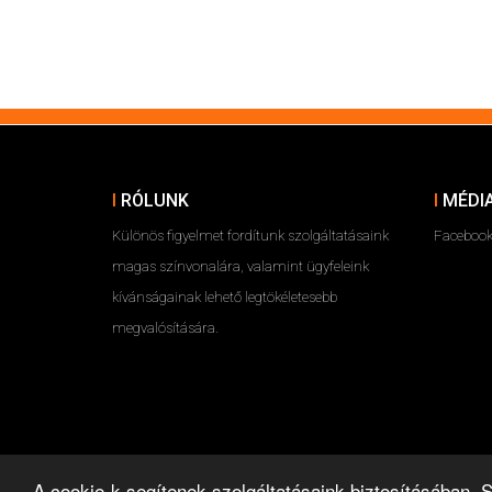
RÓLUNK
MÉDI
Különös figyelmet fordítunk szolgáltatásaink
Faceboo
magas színvonalára, valamint ügyfeleink
kívánságainak lehető legtökéletesebb
megvalósítására.
A cookie-k segítenek szolgáltatásaink biztosításában.