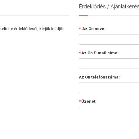
Érdeklődés / Ajánlatkéré
ltette érdeklődését, kérjük küldjön
*
Az Ön neve:
*
Az Ön E-mail címe:
Az Ön telefonszáma:
*
Üzenet: