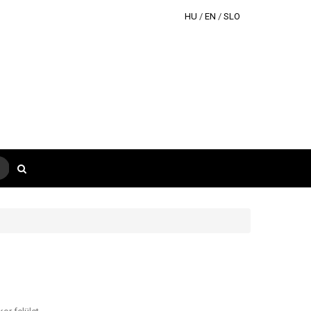
HU
/
EN
/
SLO