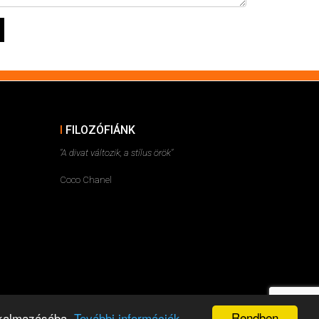
FILOZÓFIÁNK
"A divat változik, a stílus örök"
Coco Chanel
Rendben
alkalmazásába.
További információk