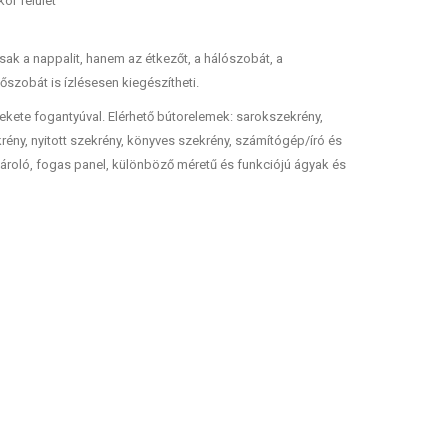
or felület
sak a nappalit, hanem az étkezőt, a hálószobát, a
őszobát is ízlésesen kiegészítheti.
fekete fogantyúval. Elérhető bútorelemek: sarokszekrény,
krény, nyitott szekrény, könyves szekrény, számítógép/író és
pőtároló, fogas panel, különböző méretű és funkciójú ágyak és