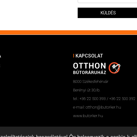
KÜLDÉS
A
KAPCSOLAT
k
8000 Székesfehérvár
Berényi út 30/b.
tel.: +36 22 500 393 / +36 22 500 392
e-mail: otthon@butorker.hu
www.butorker.hu
 Szolgáltatásaink használatával Ön beleegyezik a cookie-k 