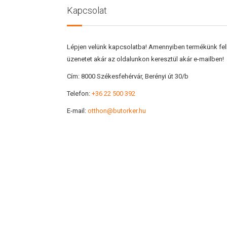
Kapcsolat
Lépjen velünk kapcsolatba! Amennyiben termékünk felke
üzenetet akár az oldalunkon keresztül akár e-mailben!
Cím:
8000 Székesfehérvár, Berényi út 30/b
Telefon:
+36 22 500 392
E-mail:
otthon@butorker.hu