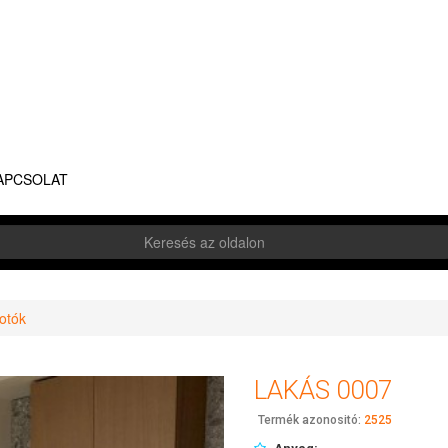
APCSOLAT
otók
LAKÁS 0007
Termék azonositó:
2525