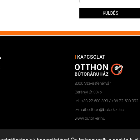
KÜLDÉS
A
KAPCSOLAT
k
8000 Székesfehérvár
Berényi út 30/b.
tel.: +36 22 500 393 / +36 22 500 392
e-mail: otthon@butorker.hu
www.butorker.hu
 Szolgáltatásaink használatával Ön beleegyezik a cookie-k 