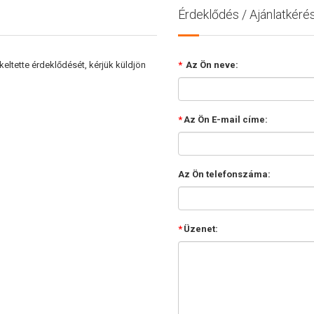
Érdeklődés / Ajánlatkéré
ltette érdeklődését, kérjük küldjön
*
Az Ön neve:
*
Az Ön E-mail címe:
Az Ön telefonszáma:
*
Üzenet: