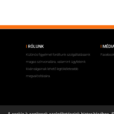
RÓLUNK
MÉDI
Különös figyelmet fordítunk szolgáltatásaink
Faceboo
magas színvonalára, valamint ügyfeleink
kívánságainak lehető legtökéletesebb
megvalósítására.
A cookie-k segítenek szolgáltatásaink biztosításában.