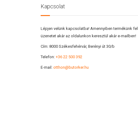
Kapcsolat
Lépjen velünk kapcsolatba! Amennyiben termékünk felke
üzenetet akár az oldalunkon keresztül akár e-mailben!
Cím:
8000 Székesfehérvár, Berényi út 30/b
Telefon:
+36 22 500 392
E-mail:
otthon@butorker.hu