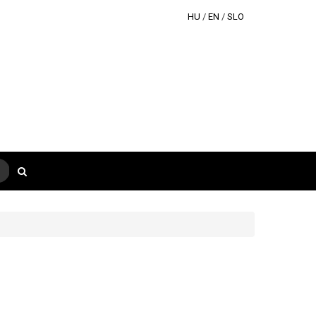
HU
/
EN
/
SLO