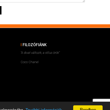
FILOZÓFIÁNK
"A divat változik, a stílus örök"
Coco Chanel
Rendben
alkalmazásába.
További információk