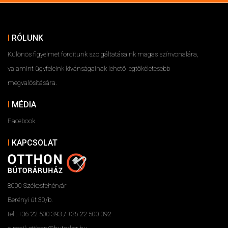
RÓLUNK
Különös figyelmet fordítunk szolgáltatásaink magas színvonalára,
valamint ügyfeleink kívánságainak lehető legtökéletesebb
megvalósítására.
MÉDIA
Facebook
KAPCSOLAT
8000 Székesfehérvár
Berényi út 30/b.
tel.: +36 22 500 393 / +36 22 500 392