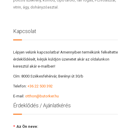
polcos szekrény, komód, cipő tároló, fali fogas, PC/íróasztal,
vitrin, ágy, dohányzóasztal.
Kapcsolat
Lépjen velünk kapcsolatba! Amennyiben termékünk felkeltette
érdeklődését, kérjük küldjön üzenetet akár az oldalunkon
keresztül akár e-mailben!
Cím:
8000 Székesfehérvár, Berényi út 30/b
Telefon:
+36 22 500 392
E-mail:
otthon@butorker.hu
Érdeklődés / Ajánlatkérés
*
Az Ön neve: