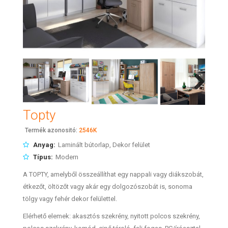
Next
Topty
Termék azonositó:
2546K
Anyag:
Laminált bútorlap, Dekor felület
Típus:
Modern
A TOPTY, amelyből összeállíthat egy nappali vagy diákszobát,
étkezőt, öltözőt vagy akár egy dolgozószobát is, sonoma
tölgy vagy fehér dekor felülettel.
Elérhető elemek: akasztós szekrény, nyitott polcos szekrény,