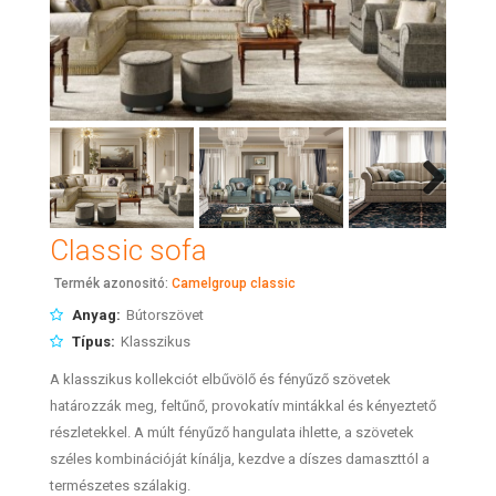
Next
Classic sofa
Termék azonositó:
Camelgroup classic
Anyag:
Bútorszövet
Típus:
Klasszikus
A klasszikus kollekciót elbűvölő és fényűző szövetek
határozzák meg, feltűnő, provokatív mintákkal és kényeztető
részletekkel. A múlt fényűző hangulata ihlette, a szövetek
széles kombinációját kínálja, kezdve a díszes damaszttól a
természetes szálakig.