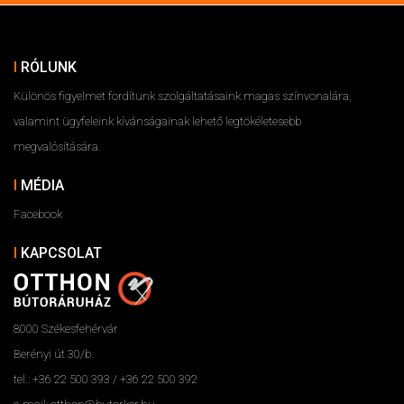
RÓLUNK
Különös figyelmet fordítunk szolgáltatásaink magas színvonalára,
valamint ügyfeleink kívánságainak lehető legtökéletesebb
megvalósítására.
MÉDIA
Facebook
KAPCSOLAT
8000 Székesfehérvár
Berényi út 30/b.
tel.: +36 22 500 393 / +36 22 500 392