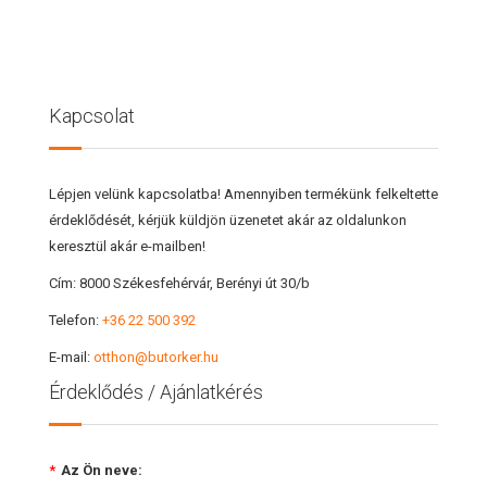
Kapcsolat
Lépjen velünk kapcsolatba! Amennyiben termékünk felkeltette
érdeklődését, kérjük küldjön üzenetet akár az oldalunkon
keresztül akár e-mailben!
Cím:
8000 Székesfehérvár, Berényi út 30/b
Telefon:
+36 22 500 392
E-mail:
otthon@butorker.hu
Érdeklődés / Ajánlatkérés
*
Az Ön neve: