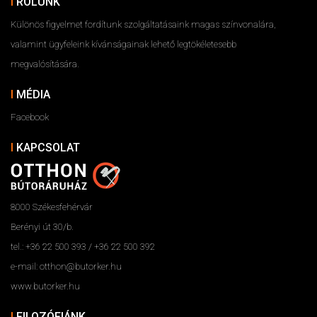
RÓLUNK
Különös figyelmet fordítunk szolgáltatásaink magas színvonalára,
valamint ügyfeleink kívánságainak lehető legtökéletesebb
megvalósítására.
MÉDIA
Facebook
KAPCSOLAT
8000 Székesfehérvár
Berényi út 30/b.
tel.: +36 22 500 393 / +36 22 500 392
e-mail: otthon@butorker.hu
www.butorker.hu
FILOZÓFIÁNK