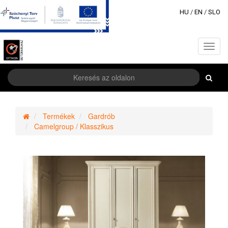
HU
/
EN
/
SLO
Toggl
navig
Termékek
Gardrób
Camelgroup / Klasszikus