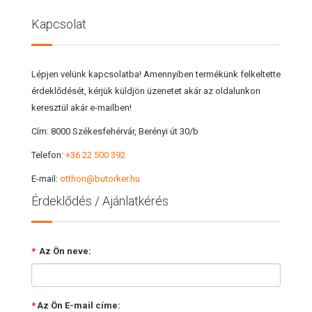
Kapcsolat
Lépjen velünk kapcsolatba! Amennyiben termékünk felkeltette
érdeklődését, kérjük küldjön üzenetet akár az oldalunkon
keresztül akár e-mailben!
Cím:
8000 Székesfehérvár, Berényi út 30/b
Telefon:
+36 22 500 392
E-mail:
otthon@butorker.hu
Érdeklődés / Ajánlatkérés
*
Az Ön neve:
*
Az Ön E-mail címe: