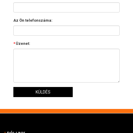
Az Ön telefonszáma:
*
Üzenet:
KÜLDÉS