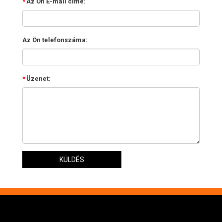
*
Az Ön E-mail címe:
Az Ön telefonszáma:
*
Üzenet:
KÜLDÉS