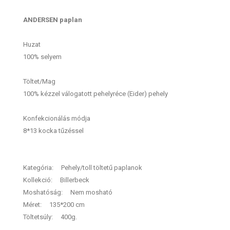
ANDERSEN paplan
Huzat
100% selyem
Töltet/Mag
100% kézzel válogatott pehelyréce (Eider) pehely
Konfekcionálás módja
8*13 kocka tűzéssel
Kategória: Pehely/toll töltetű paplanok
Kollekció: Billerbeck
Moshatóság: Nem mosható
Méret: 135*200 cm
Töltetsúly: 400g.