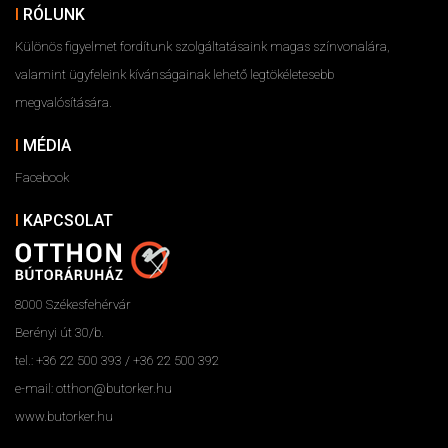
RÓLUNK
Különös figyelmet fordítunk szolgáltatásaink magas színvonalára,
valamint ügyfeleink kívánságainak lehető legtökéletesebb
megvalósítására.
MÉDIA
Facebook
KAPCSOLAT
8000 Székesfehérvár
Berényi út 30/b.
tel.: +36 22 500 393 / +36 22 500 392
e-mail: otthon@butorker.hu
www.butorker.hu