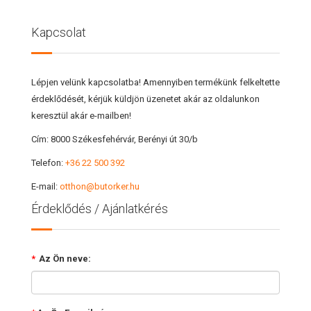
Kapcsolat
Lépjen velünk kapcsolatba! Amennyiben termékünk felkeltette
érdeklődését, kérjük küldjön üzenetet akár az oldalunkon
keresztül akár e-mailben!
Cím:
8000 Székesfehérvár, Berényi út 30/b
Telefon:
+36 22 500 392
E-mail:
otthon@butorker.hu
Érdeklődés / Ajánlatkérés
*
Az Ön neve: