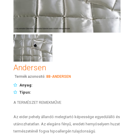
Andersen
Termék azonositó:
BB-ANDERSEN
Anyag:
Típus:
A TERMÉSZET REMEKMŰVE
Az eider pehely állandó melegtartó képessége egyedülálló és
utánozhatatlan. Az elegáns fényű, eredeti hernyóselyem huzat
természeténél fogva hipoallergén tulajdonságú.