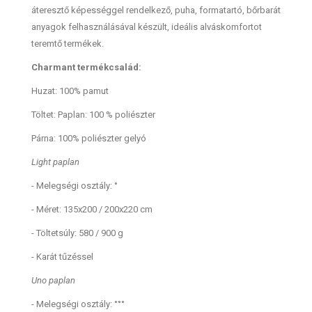
áteresztő képességgel rendelkező, puha, formatartó, bőrbarát
anyagok felhasználásával készült, ideális alváskomfortot
teremtő termékek.
Charmant termékcsalád:
Huzat: 100% pamut
Töltet: Paplan: 100 % poliészter
Párna: 100% poliészter gelyó
Light paplan
- Melegségi osztály: °
- Méret: 135x200 / 200x220 cm
- Töltetsúly: 580 / 900 g
- Karát tűzéssel
Uno paplan
- Melegségi osztály: °°°