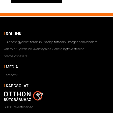
RÓLUNK
Különös figyelmet fordítunk szolgáltatásaink magas színvonalára,
valamint ügyfeleink kívánságainak lehető legtökéletesebb
megvalósítására.
MÉDIA
Facebook
KAPCSOLAT
8000 Székesfehérvár