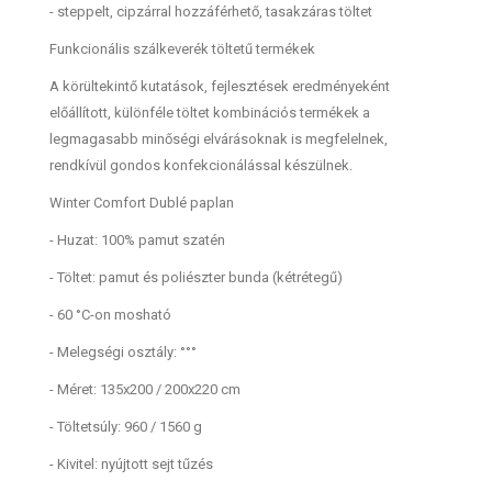
- steppelt, cipzárral hozzáférhető, tasakzáras töltet
Funkcionális szálkeverék töltetű termékek
A körültekintő kutatások, fejlesztések eredményeként
előállított, különféle töltet kombinációs termékek a
legmagasabb minőségi elvárásoknak is megfelelnek,
rendkívül gondos konfekcionálással készülnek.
Winter Comfort Dublé paplan
- Huzat: 100% pamut szatén
- Töltet: pamut és poliészter bunda (kétrétegű)
- 60 °C-on mosható
- Melegségi osztály: °°°
- Méret: 135x200 / 200x220 cm
- Töltetsúly: 960 / 1560 g
- Kivitel: nyújtott sejt tűzés