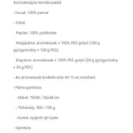
Aromaterápia termékcsalád
- Huzat: 100% pamut
- Töltet:
Paplan: 100% poliészter
Nagypárna: aromatasak + 100% PES golyó (100 g
gyógynövény + 100 g PES)
Kispárna: aromatasak + 100% PES golyó (30 g gyógynövény
+ 30 g PES)
- Az aromatasak kivétele után 60 °C-on mosható
- Párna garnitúra:
- Méret: 70x90 / 36x48 cm
- Töltetsúly: 900 / 190 g
- Kivitel: nyújtott sjt tűzés
- Garnitúra