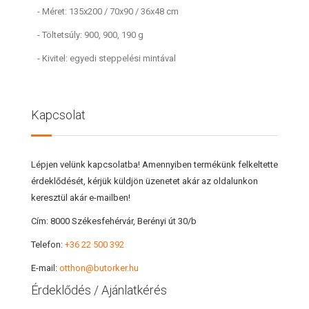
- Méret: 135x200 / 70x90 / 36x48 cm
- Töltetsúly: 900, 900, 190 g
- Kivitel: egyedi steppelési mintával
Kapcsolat
Lépjen velünk kapcsolatba! Amennyiben termékünk felkeltette
érdeklődését, kérjük küldjön üzenetet akár az oldalunkon
keresztül akár e-mailben!
Cím:
8000 Székesfehérvár, Berényi út 30/b
Telefon:
+36 22 500 392
E-mail:
otthon@butorker.hu
Érdeklődés / Ajánlatkérés