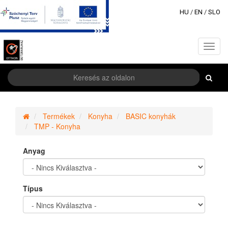
HU
/
EN
/
SLO
Toggl
navig
Termékek
Konyha
BASIC konyhák
TMP - Konyha
Anyag
Típus