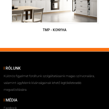
TMP - KONYHA
RÓLUNK
Különös figyelmet fordítunk szolgáltatásaink magas színvonalára,
valamint ügyfeleink kívánságainak lehető legtökéletesebb
megvalósítására.
MÉDIA
Facebook